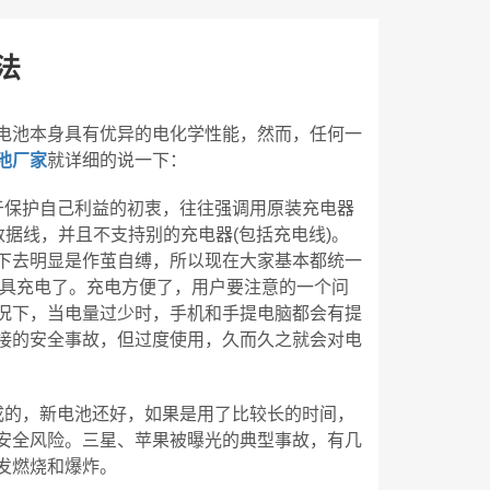
法
电池本身具有优异的电化学性能，然而，任何一
池厂家
就详细的说一下：
于保护自己利益的初衷，往往强调用原装充电器
数据线，并且不支持别的充电器(包括充电线)。
下去明显是作茧自缚，所以现在大家基本都统一
器具充电了。充电方便了，用户要注意的一个问
况下，当电量过少时，手机和手提电脑都会有提
接的安全事故，但过度使用，久而久之就会对电
成的，新电池还好，如果是用了比较长的时间，
安全风险。三星、苹果被曝光的典型事故，有几
发燃烧和爆炸。