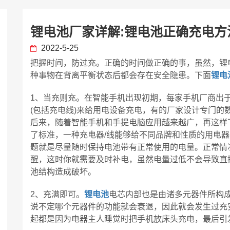
锂电池厂家详解:锂电池正确充电方
2022-5-25
把握时间，防过充。正确的时间做正确的事，虽然，锂
种事物在背离平衡状态后都会存在安全隐患。下面
锂电
1、当充则充。在智能手机出现初期，每家手机厂商出
(包括充电线)来给用电设备充电，有的厂家设计专门的
后来，随着智能手机和手提电脑应用越来越广，再这样
了标准，一种充电器/线能够给不同品牌和性质的用电
题就是尽量随时保持电池带有正常使用的电量。正常情
醒，这时你就需要及时补电，虽然电量过低不会导致直
池结构造成破坏。
2、充满即可。
锂电池
电芯内部也是由诸多元器件所构
说不定哪个元器件的功能就会衰退，因此就会发生过充
起都是因为电器主人睡觉时把手机放床头充电，最后引