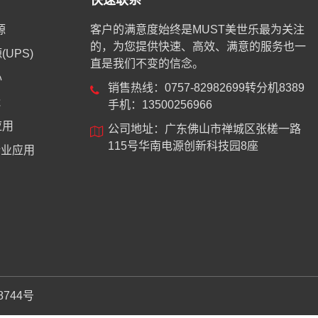
快速联系
源
客户的满意度始终是MUST美世乐最为关注
的，为您提供快速、高效、满意的服务也一
UPS)
直是我们不变的信念。
心
销售热线：0757-82982699转分机8389
能
手机：13500256966
应用
公司地址：广东佛山市禅城区张槎一路
115号华南电源创新科技园8座
业应用
8744号