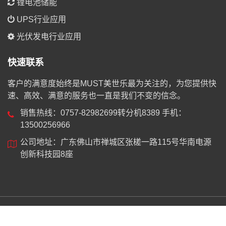
锂电池储能
UPS行业应用
光伏发电行业应用
快速联系
客户的满意度始终是MUST美世乐最为关注的，为您提供快
速、高效、满意的服务也一直是我们不变的信念。
销售热线：0757-82982699转分机8389 手机：
13500256966
公司地址：广东佛山市禅城区张槎一路115号华南电源
创新科技园8座
© 2025 美世乐（广东）新能源科技有限公司 版权所有。
粤
ICP备19018744号