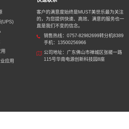
快速联系
源
客户的满意度始终是MUST美世乐最为关注
的，为您提供快速、高效、满意的服务也一
UPS)
直是我们不变的信念。
心
销售热线：0757-82982699转分机8389
能
手机：13500256966
应用
公司地址：广东佛山市禅城区张槎一路
115号华南电源创新科技园8座
业应用
8744号