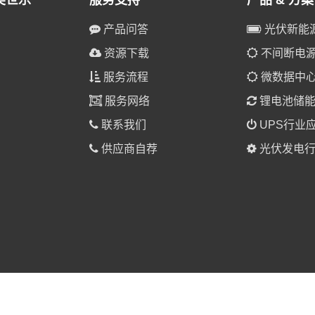
美世乐
服务支持
产品 & 方案
产品问答
光伏新能
资源下载
不间断电源(
服务流程
微数据中
服务网络
锂电池储
联系我们
UPS行业
供应商自荐
光伏发电行
025 美世乐（广东）新能源科技有限公司 版权所有。
粤ICP备1901