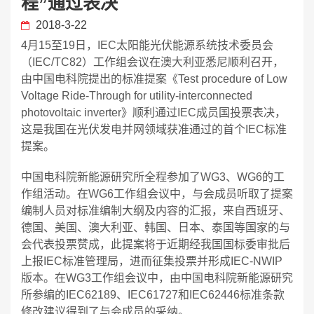
程”通过表决
2018-3-22
4月15至19日，IEC太阳能光伏能源系统技术委员会
（IEC/TC82）工作组会议在澳大利亚悉尼顺利召开，
由中国电科院提出的标准提案《Test procedure of Low
Voltage Ride-Through for utility-interconnected
photovoltaic inverter》顺利通过IEC成员国投票表决，
这是我国在光伏发电并网领域获准通过的首个IEC标准
提案。
中国电科院新能源研究所全程参加了WG3、WG6的工
作组活动。在WG6工作组会议中，与会成员听取了提案
编制人员对标准编制大纲及内容的汇报，来自西班牙、
德国、美国、澳大利亚、韩国、日本、泰国等国家的与
会代表投票赞成，此提案将于近期经我国国标委审批后
上报IEC标准管理局，进而征集投票并形成IEC-NWIP
版本。在WG3工作组会议中，由中国电科院新能源研究
所参编的IEC62189、IEC61727和IEC62446标准条款
修改建议得到了与会成员的采纳。