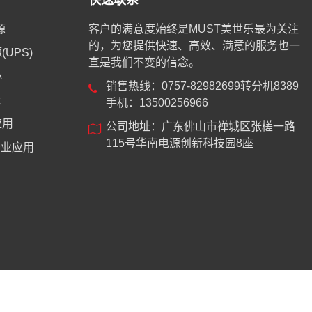
快速联系
源
客户的满意度始终是MUST美世乐最为关注
的，为您提供快速、高效、满意的服务也一
UPS)
直是我们不变的信念。
心
销售热线：0757-82982699转分机8389
能
手机：13500256966
应用
公司地址：广东佛山市禅城区张槎一路
115号华南电源创新科技园8座
业应用
8744号