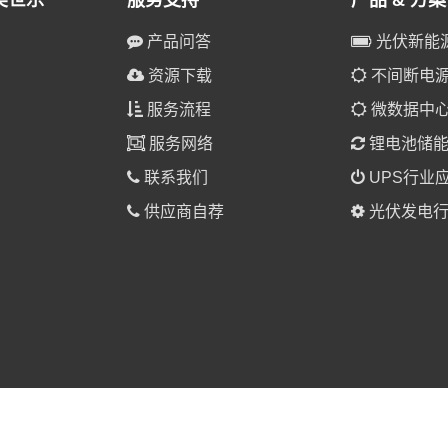
美世乐
服务支持
产品 & 方案
产品问答
光伏新能
资源下载
不间断电源(
服务流程
微数据中
服务网络
锂电池储
联系我们
UPS行业
供应商自荐
光伏发电行
025 美世乐（广东）新能源科技有限公司 版权所有。
粤ICP备1901