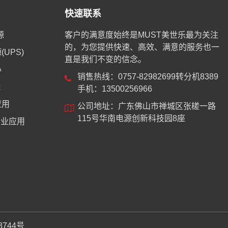
快速联系
源
客户的满意度始终是MUST美世乐最为关注
的，为您提供快速、高效、满意的服务也一
UPS)
直是我们不变的信念。
心
销售热线：0757-82982699转分机8389
能
手机：13500256966
应用
公司地址：广东佛山市禅城区张槎一路
115号华南电源创新科技园8座
业应用
8744号