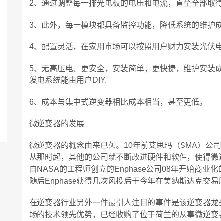
2、通过调整每一排光电板的电压和电流，直至全部取
3、此外，每一模块都具备监控功能，降低系统的维护
4、配置灵活，在家用市场可以按照用户财力安装光伏
5、无高压电、更安全，安装简单，更快捷，维护安装
发电系统能由用户DIY.
6、成本与集中式逆变器相比成本相当，甚至更低。
微逆变器的发展
微逆变器的概念由来已久。10年前艾思玛（SMA）公
从那时起，其他的公司就不断改进硬件和软件，使得微
自NASA的工程师创立的Enphase公司08年开始商
随后Enphase获得几次风投后于今年在美纳斯达克
在逆变器行业另外一件最引人注目的事件是该逆变器龙头
场的技术领先优势，已经收购了位于荷兰的从事微逆变器研