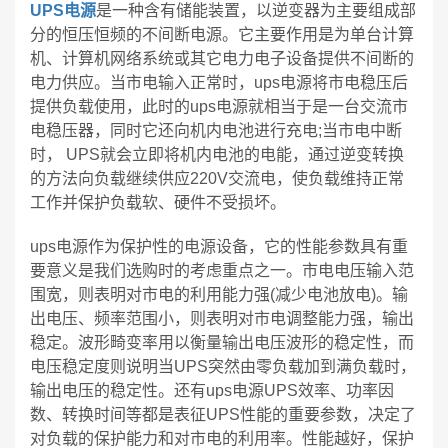
UPS电源
是一种含有储能装置，以逆变器为主要组成部
分的恒压恒频的不间断电源。它主要作用是为单台计算
机、计算机网络系统或其它电力电子设备提供不间断的
电力供应。当市电输入正常时，ups电源将市电稳压后
提供负载使用，此时的ups电源就相当于是一台交流市
电稳压器，同时它还向机内电池进行充电;当市电中断
时， UPS就会立即将机内电池的电能，通过逆变转换
的方法向负载继续供应220V交流电，使负载维持正常
工作并保护负载软、硬件不受损坏。
ups电源作为保护性的电源设备，它的性能参数具有重
要意义是我们选购时的考虑重点之一。市电电压输入范
围宽，则表明对市电的利用能力强(减少电池放电)。输
出电压、频率范围小，则表明对市电调整能力强，输出
稳定。波形畸变率用以衡量输出电压波形的稳定性，而
电压稳定度则说明当UPS突然由零负载加到满负载时，
输出电压的稳定性。还有ups电源UPS效率、功率因
数、转换时间等都是表征UPS性能的重要参数，决定了
对负载的保护能力和对市电的利用率。性能越好，保护