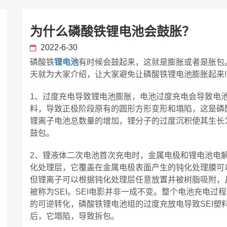
为什么磷酸铁锂电池会鼓胀？
2022-6-30
磷酸铁
锂电池
有时候会鼓起来，这就是膨胀或者是胀包
天就为大家介绍，让大家避免让磷酸铁锂电池膨胀起来!
1、过度充电导致锂电池膨胀，电池过度充电会导致电
料，导致正极阶段原有的圆形方形变形和塌陷，这是磷
锂离子电池总数量的增加，锂分子的过度沉积使其生长
鼓包。
2、锂液体二次电池首次充电时，金属电极和锂电池电解
化处理层，它覆盖在金属电极表面产生的钝化处理膜可
但锂离子可以根据钝化处理层任意放置并被树脂吸附，
被称为SEI。SEI电影并非一成不变。整个电池充电
的可逆转化，磷酸铁锂电池组的过度充放电导致SEI塑
后，它塌陷，导致拆包。