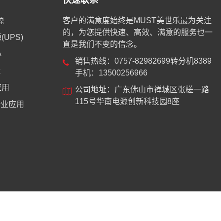
快速联系
源
客户的满意度始终是MUST美世乐最为关注
的，为您提供快速、高效、满意的服务也一
UPS)
直是我们不变的信念。
心
销售热线：0757-82982699转分机8389
能
手机：13500256966
应用
公司地址：广东佛山市禅城区张槎一路
115号华南电源创新科技园8座
业应用
8744号