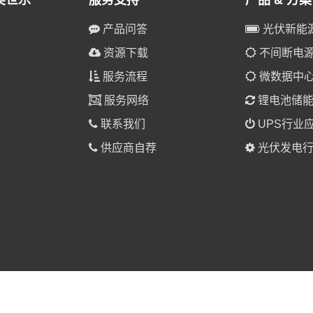
美世乐
服务支持
产品 & 方案
产品问答
光伏新能
资源下载
不间断电源(
服务流程
微数据中
服务网络
锂电池储
联系我们
UPS行业
供应商自荐
光伏发电行
025 美世乐（广东）新能源科技有限公司 版权所有。
粤ICP备1901