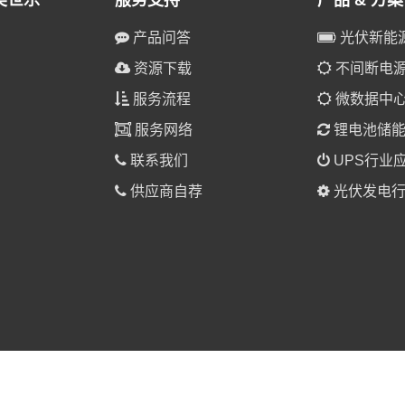
美世乐
服务支持
产品 & 方案
产品问答
光伏新能
资源下载
不间断电源(
服务流程
微数据中
服务网络
锂电池储
联系我们
UPS行业
供应商自荐
光伏发电行
025 美世乐（广东）新能源科技有限公司 版权所有。
粤ICP备1901