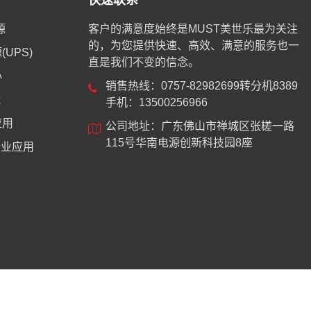
快速联系
源
客户的满意度始终是MUST美世乐最为关注
的，为您提供快速、高效、满意的服务也一
UPS)
直是我们不变的信念。
心
销售热线：0757-82982699转分机8389
能
手机：13500256966
应用
公司地址：广东佛山市禅城区张槎一路
115号华南电源创新科技园8座
业应用
8744号