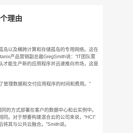
8个理由
孤岛以及横跨计算和存储孤岛的专用网络。这在
x产品营销副总裁GregSmith说：“IT团队需
队才能生产新的应用程序并迅速推向市场，这是
少了管理数据和交付应用程序的时间和费用。”
软件）以相同的方式部署在客户的数据中心和云实例中。
同。对于想要构建混合云的公司来说，“HCI”
其与公共云融合。”Smith说。