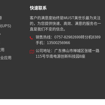
快速联系
源
客户的满意度始终是MUST美世乐最为关注
的，为您提供快速、高效、满意的服务也一
UPS)
直是我们不变的信念。
心
销售热线：0757-82982699转分机8389
能
手机：13500256966
应用
公司地址：广东佛山市禅城区张槎一路
115号华南电源创新科技园8座
业应用