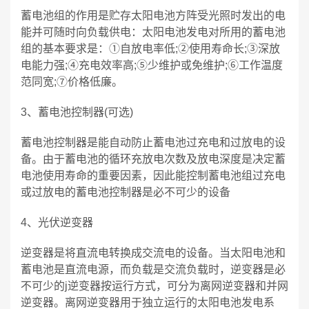
蓄电池组的作用是贮存太阳电池方阵受光照时发出的电
能并可随时向负载供电：太阳电池发电对所用的蓄电池
组的基本要求是：①自放电率低;②使用寿命长;③深放
电能力强;④充电效率高;⑤少维护或免维护;⑥工作温度
范同宽;⑦价格低廉。
3、蓄电池控制器(可选)
蓄电池控制器是能自动防止蓄电池过充电和过放电的设
备。由于蓄电池的循环充放电次数及放电深度是决定蓄
电池使用寿命的重要因素，因此能控制蓄电池组过充电
或过放电的蓄电池控制器是必不可少的设备
4、光伏逆变器
逆变器是将直流电转换成交流电的设备。当太阳电池和
蓄电池是直流电源，而负载是交流负载时，逆变器是必
不可少的j逆变器按运行方式，可分为离网逆变器和并网
逆变器。离网逆变器用于独立运行的太阳电池发电系