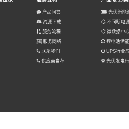
美世乐
服务支持
产品 & 方案
产品问答
光伏新能
资源下载
不间断电源(
服务流程
微数据中
服务网络
锂电池储
联系我们
UPS行业
供应商自荐
光伏发电行
025 美世乐（广东）新能源科技有限公司 版权所有。
粤ICP备1901