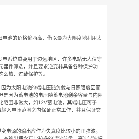
太阳电池的价格偏西高，借以最为大限度地利用太
伏发电系统重要用于边远地区，许多电站无人值守
元器件筛选，并且要求逆变器具备各种保护功
这么热、过载保护等。
，因为太阳电池的端电压随负载与日照强度因而
但是因为蓄电池的电压随蓄电池剩余容量与内阻
化范围非常大，如12V蓄电池，其端电压可于
直流输入电压范围之内保证正常工作，并且保证交
逆变电源的输出应作为失真度比较小的正弦波。
，亦输出把含有比较多的谐波分量，高次谐波把