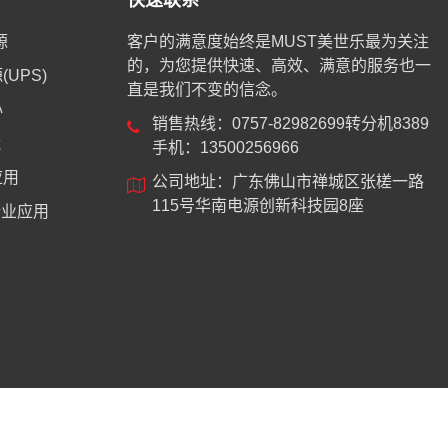
快速联系
源
客户的满意度始终是MUST美世乐最为关注
的，为您提供快速、高效、满意的服务也一
UPS)
直是我们不变的信念。
心
销售热线：0757-82982699转分机8389
能
手机：13500256966
应用
公司地址：广东佛山市禅城区张槎一路
115号华南电源创新科技园8座
业应用
8744号