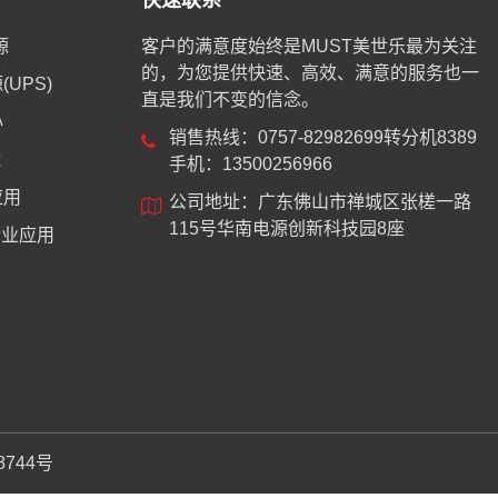
快速联系
源
客户的满意度始终是MUST美世乐最为关注
的，为您提供快速、高效、满意的服务也一
UPS)
直是我们不变的信念。
心
销售热线：0757-82982699转分机8389
能
手机：13500256966
应用
公司地址：广东佛山市禅城区张槎一路
115号华南电源创新科技园8座
业应用
8744号