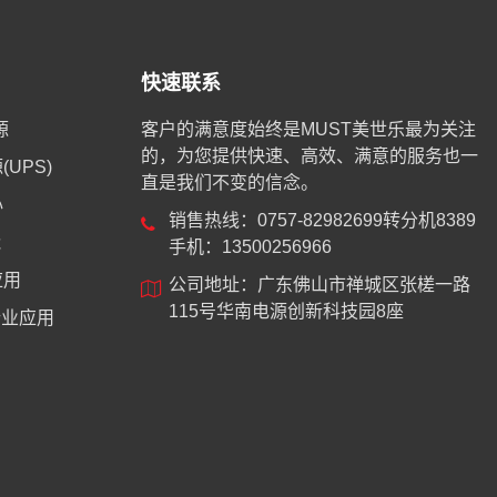
快速联系
源
客户的满意度始终是MUST美世乐最为关注
的，为您提供快速、高效、满意的服务也一
UPS)
直是我们不变的信念。
心
销售热线：0757-82982699转分机8389
能
手机：13500256966
应用
公司地址：广东佛山市禅城区张槎一路
115号华南电源创新科技园8座
业应用