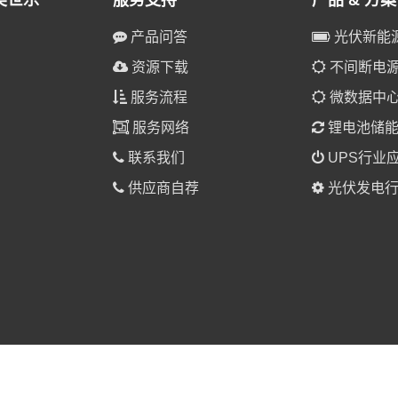
美世乐
服务支持
产品 & 方案
产品问答
光伏新能
资源下载
不间断电源(
服务流程
微数据中
服务网络
锂电池储
联系我们
UPS行业
供应商自荐
光伏发电行
025 美世乐（广东）新能源科技有限公司 版权所有。
粤ICP备1901