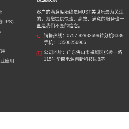
快速联系
源
客户的满意度始终是MUST美世乐最为关注
的，为您提供快速、高效、满意的服务也一
UPS)
直是我们不变的信念。
心
销售热线：0757-82982699转分机8389
能
手机：13500256966
应用
公司地址：广东佛山市禅城区张槎一路
115号华南电源创新科技园8座
业应用
8744号