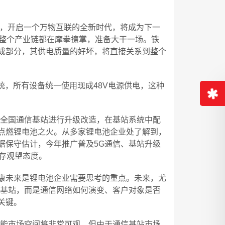
合，开启一个万物互联的全新时代，将成为下一
和整个产业链都在摩拳擦掌，准备大干一场。铁
成部分，其供电质量的好坏，将直接关系到整个
统，所有设备统一使用现成48V电源供电，这种
对全国通信基站进行升级改造，在基站系统中配
点燃锂电池之火。从多家锂电池企业处了解到，
据保守估计，今年推广普及5G通信、基站升级
存观望态度。
康未来是锂电池企业需要思考的重点。未来，尤
信基站，而是通信网络如何演变、客户对象是否
关键。
储能市场空间将非常可观。但由于通信基站市场