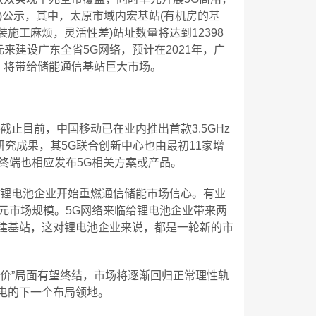
035)公示，其中，太原市域内宏基站(有机房的基
施工麻烦，灵活性差)站址数量将达到12398
来建设广东全省5G网络，预计在2021年，广
临，将带给储能通信基站巨大市场。
止目前，中国移动已在业内推出首款3.5GHz
新研究成果，其5G联合创新中心也由最初11家增
终端也相应发布5G相关方案或产品。
少锂电池企业开始重燃通信储能市场信心。有业
元市场规模。5G网络来临给锂电池企业带来两
建基站，这对锂电池企业来说，都是一轮新的市
价”局面有望终结，市场将逐渐回归正常理性轨
电的下一个布局领地。