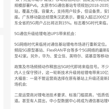
规模部署Pv6。太原市5G通信基站专项规划(2018-2
站，覆盖力强，容量大，支持用户较多，但设备贵，安装
座。广东移动副总经理朱汉武表示，要投入超过200亿元
东全省的5G用户占比将达到15%。标志着5G时代来
5G通信升级给锂电池UPS带来机会：
5G网络时代来临将对通信基站锂电市场进行重新定位。截
频段5G原型基站、FlexRAN平台等多个5G网络的最
至42家。另外，华为、爱立信、英特尔、诺基亚等移动
政策及市场频频动作释放出5G时代即将来临信号。不
内人士保守预计，这一轮新技术升级将给锂电带来10亿
大福音：一是不管运营商选择在原有基站上升级还是新
场机会;
二是运营商对锂电池技术要求、标准门槛提高，“低质低
道。甚至有人提出，中小型数据中心将成为通信基站锂