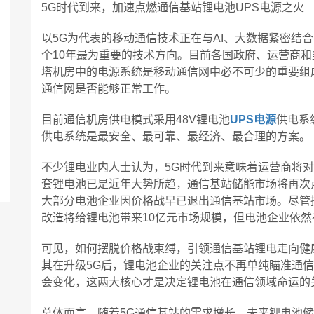
5G时代到来，加速点燃通信基站锂电池UPS电源之火
以5G为代表的移动通信技术正在与AI、大数据紧密结
个10年最为重要的技术方向。目前各国政府、运营商
塔机房中的电源系统是移动通信网中必不可少的重要组
通信网是否能够正常工作。
目前通信机房供电模式采用48V锂电池
UPS电源
供电系
供电系统是最安全、最可靠、最经济、最合理的方案。
不少锂电业内人士认为，5G时代到来意味着运营商将
套锂电池已是近年大势所趋，通信基站储能市场将再次
大部分电池企业因价格战早已退出通信基站市场。尽管
改造将给锂电池带来10亿元市场规模，但电池企业依然
可见，如何摆脱价格战束缚，引领通信基站锂电走向健
其在升级5G后，锂电池企业的关注点不再单纯瞄准通
会变化，这两大核心才是决定锂电池在通信领域命运的
总体而言，随着5G通信基站的需求增长，未来锂电池