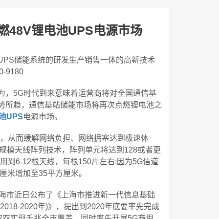
48V锂电池UPS电源市场
池UPS储能系统的研发生产销售一体的高新技术
-9180
为，5G时代到来意味着运营商将对全国通信基
势所趋，通信基站储能市场将再次点燃锂电池之
池UPS
电源市场。
站，从而缓解网络负担、网络拥塞达到极速体
规模天线阵列技术，阵列单元将达到128或者更
到6-12根天线，每根150片左右;因为5G信道
厘米增加至35平方厘米。
上海市近日公布了《上海市推进新一代信息基础
8-2020年)》，提出到2020年底要率先完成
双双实现千兆全市覆盖，同时率先开展5G商用，