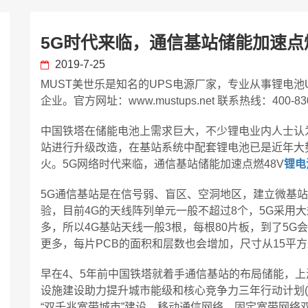
5G时代来临，通信基站储能加速点燃
2019-7-25
MUST美世乐是知名的UPS电源厂家，专业从事锂电
企业。官方网址：www.mustups.net 联系热线：400-830
中国铁塔在储能电池上需求巨大，不少锂电业内人士认
站进行升级改造，在基站系统中配套锂电池已是近年大
火。5G网络时代来临，通信基站储能加速点燃48V
锂电
5G通信基站是在信号弱、盲区、空洞地区，建立微基
验，目前4G的天线阵列单元一般不超过8个，5G采用大
多，所以4G基站天线一般3根，每根80片板，到了5G会用
更多，每片PCB的面积和层数也会增加，尺寸从15平方
早在4、5年前中国铁塔就着手通信基站的布局储能，
设施建设助力提升城市能级和核心竞争力三年行动计划(201
“双千兆宽带城市”建设，移动通信网络、固定宽带网络