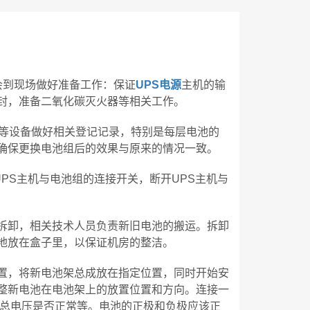
会到现场做好准备工作：保证
UPS电源
主机的输
封，准备二氧化碳灭火器等相关工作。
器等设备做好相关登记记录，特别是每层电池的
确保更换电池组后的效果与原来的情况一致。
UPS主机与电池组的连接开关，断开UPS主机与
拆卸，相关技术人员负责新旧电池的搬运。拆卸
地放在盒子里，以保证机房的整洁。
置，将新电池架总成放在指定位置，同时开始安
整新电池在电池架上的放置位置和方向。连接一
组总电压是否正常等。电池的正极和负极应该正