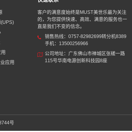
快速联系
源
客户的满意度始终是MUST美世乐最为关注
的，为您提供快速、高效、满意的服务也一
UPS)
直是我们不变的信念。
心
销售热线：0757-82982699转分机8389
能
手机：13500256966
应用
公司地址：广东佛山市禅城区张槎一路
115号华南电源创新科技园8座
业应用
8744号