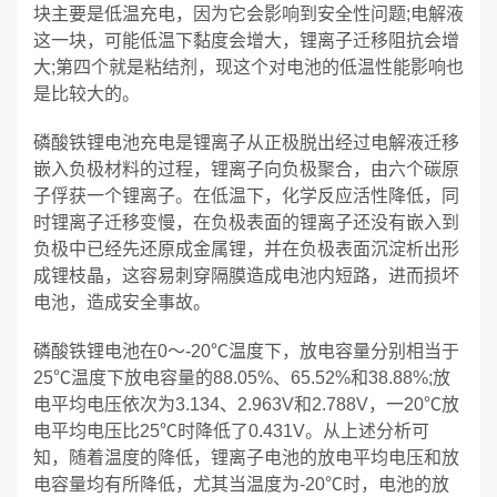
块主要是低温充电，因为它会影响到安全性问题;电解液
这一块，可能低温下黏度会增大，锂离子迁移阻抗会增
大;第四个就是粘结剂，现这个对电池的低温性能影响也
是比较大的。
磷酸铁锂电池充电是锂离子从正极脱出经过电解液迁移
嵌入负极材料的过程，锂离子向负极聚合，由六个碳原
子俘获一个锂离子。在低温下，化学反应活性降低，同
时锂离子迁移变慢，在负极表面的锂离子还没有嵌入到
负极中已经先还原成金属锂，并在负极表面沉淀析出形
成锂枝晶，这容易刺穿隔膜造成电池内短路，进而损坏
电池，造成安全事故。
磷酸铁锂电池在0～-20℃温度下，放电容量分别相当于
25℃温度下放电容量的88.05%、65.52%和38.88%;放
电平均电压依次为3.134、2.963V和2.788V，一20℃放
电平均电压比25℃时降低了0.431V。从上述分析可
知，随着温度的降低，锂离子电池的放电平均电压和放
电容量均有所降低，尤其当温度为-20℃时，电池的放