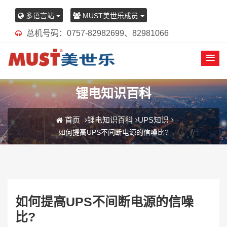
多语言站
MUST美世乐成员
总机号码：0757-82982699、82981066
锂电知识百科
首页
锂电知识百科
UPS知识
如何提高UPS不间断电源的信噪比?
如何提高UPS不间断电源的信噪
比?