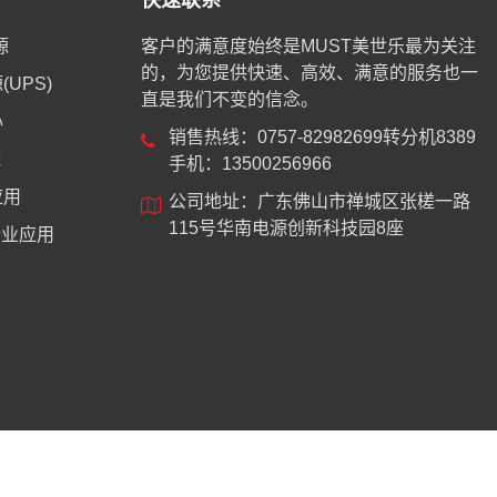
快速联系
源
客户的满意度始终是MUST美世乐最为关注
的，为您提供快速、高效、满意的服务也一
UPS)
直是我们不变的信念。
心
销售热线：0757-82982699转分机8389
能
手机：13500256966
应用
公司地址：广东佛山市禅城区张槎一路
115号华南电源创新科技园8座
业应用
8744号