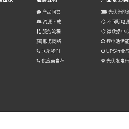
美世乐
服务支持
产品 & 方案
产品问答
光伏新能
资源下载
不间断电源(
服务流程
微数据中
服务网络
锂电池储
联系我们
UPS行业
供应商自荐
光伏发电行
025 美世乐（广东）新能源科技有限公司 版权所有。
粤ICP备1901