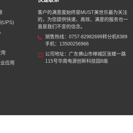
快速联系
源
客户的满意度始终是MUST美世乐最为关注
的，为您提供快速、高效、满意的服务也一
UPS)
直是我们不变的信念。
心
销售热线：0757-82982699转分机8389
能
手机：13500256966
应用
公司地址：广东佛山市禅城区张槎一路
115号华南电源创新科技园8座
业应用
8744号