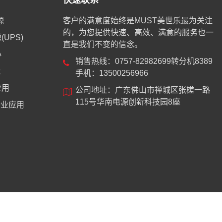
快速联系
源
客户的满意度始终是MUST美世乐最为关注
的，为您提供快速、高效、满意的服务也一
UPS)
直是我们不变的信念。
心
销售热线：0757-82982699转分机8389
能
手机：13500256966
应用
公司地址：广东佛山市禅城区张槎一路
115号华南电源创新科技园8座
业应用
8744号