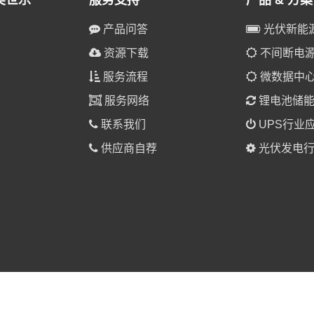
美世乐
服务支持
产品 & 方案
产品问答
光伏新能
资源下载
不间断电源(
服务流程
微数据中
服务网络
锂电池储
联系我们
UPS行业
供应商自荐
光伏发电行
025 美世乐（广东）新能源科技有限公司 版权所有。
粤ICP备1901