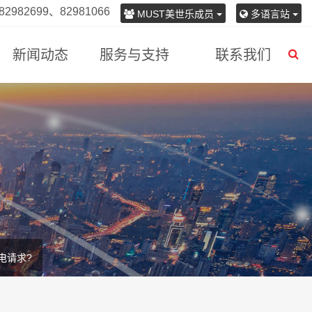
982699、82981066
MUST美世乐成员
多语言站
新闻动态
服务与支持
联系我们
电请求?