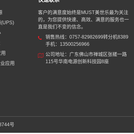
快速联系
源
客户的满意度始终是MUST美世乐最为关注
的，为您提供快速、高效、满意的服务也一
UPS)
直是我们不变的信念。
心
销售热线：0757-82982699转分机8389
能
手机：13500256966
应用
公司地址：广东佛山市禅城区张槎一路
115号华南电源创新科技园8座
业应用
8744号