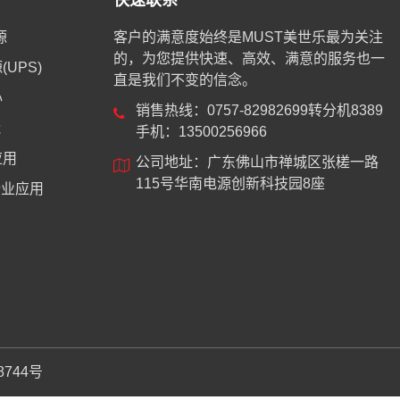
快速联系
源
客户的满意度始终是MUST美世乐最为关注
的，为您提供快速、高效、满意的服务也一
UPS)
直是我们不变的信念。
心
销售热线：0757-82982699转分机8389
能
手机：13500256966
应用
公司地址：广东佛山市禅城区张槎一路
115号华南电源创新科技园8座
业应用
8744号