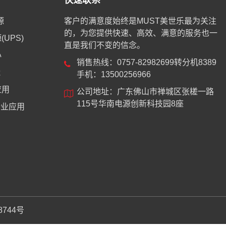
快速联系
源
客户的满意度始终是MUST美世乐最为关注
的，为您提供快速、高效、满意的服务也一
UPS)
直是我们不变的信念。
心
销售热线：0757-82982699转分机8389
能
手机：13500256966
应用
公司地址：广东佛山市禅城区张槎一路
115号华南电源创新科技园8座
业应用
8744号