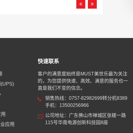
快速联系
源
客户的满意度始终是MUST美世乐最为关注
的，为您提供快速、高效、满意的服务也一
UPS)
直是我们不变的信念。
心
销售热线：0757-82982699转分机8389
能
手机：13500256966
应用
公司地址：广东佛山市禅城区张槎一路
115号华南电源创新科技园8座
业应用