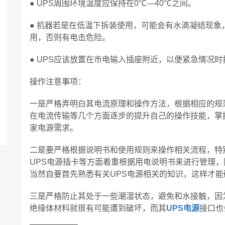
● UPS周围环境温度应保持在0℃—40℃之间。
● 机器若是在低温下拆装使用，可能会有水滴凝结现
用，否则有电击危险。
● UPS应该放置在市电输入插座附近，以便紧急情况
操作注意事项：
一是严格弄明白其电流原理和操作方法，根据相应的规
在电流传输等几个方面逐步的提升自己的操作技能，掌
家电源需求。
二是要严格根据说明书和使用规则来操作相关流程，特
UPS电源插卡等方面着重根据用电说明书来进行管理
当然自要首先熟悉有关UPS电源相关的知识，这样才
三是严格防止其处于一些潮湿状态，避免和水接触，因
绝缘体材料就很有可能遭到破坏，而其
UPS电源
接口也