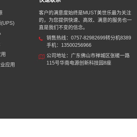
快速联系
源
客户的满意度始终是MUST美世乐最为关注
的，为您提供快速、高效、满意的服务也一
UPS)
直是我们不变的信念。
心
销售热线：0757-82982699转分机8389
能
手机：13500256966
应用
公司地址：广东佛山市禅城区张槎一路
115号华南电源创新科技园8座
业应用
8744号