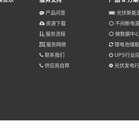
美世乐
服务支持
产品 & 方案
产品问答
光伏新能
资源下载
不间断电源(
服务流程
微数据中
服务网络
锂电池储
联系我们
UPS行业
供应商自荐
光伏发电行
025 美世乐（广东）新能源科技有限公司 版权所有。
粤ICP备1901