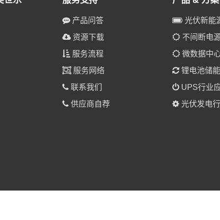
美世乐
服务支持
产品 & 方案
产品问答
光伏新能
资源下载
不间断电源(
服务流程
微数据中
服务网络
锂电池储
联系我们
UPS行业
供应商自荐
光伏发电行
025 美世乐（广东）新能源科技有限公司 版权所有。
粤ICP备1901