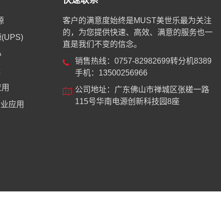
快速联系
源
客户的满意度始终是MUST美世乐最为关注
的，为您提供快速、高效、满意的服务也一
UPS)
直是我们不变的信念。
心
销售热线：0757-82982699转分机8389
能
手机：13500256966
应用
公司地址：广东佛山市禅城区张槎一路
115号华南电源创新科技园8座
业应用
8744号